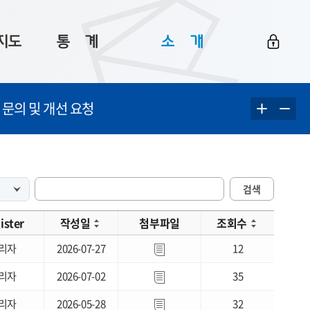
지도
통ㅤ계
소ㅤ개
부산 통계
플랫폼 소개
 문의 및 개선 요청
통계로 보는 부산
공지사항
데이터
통계 자료실
Big 월간뉴스
지도
통계 알림
이용 안내
검색
5
통계 관련 정보
이용 문의 및 개선 요청
ister
작성일
첨부파일
조회수
리자
2026-07-27
12
리자
2026-07-02
35
리자
2026-05-28
32