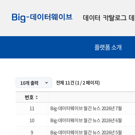
바
바
바
로
로
로
데이터 카탈로그
데
가
가
가
기
기
기
공공데이터
대
플랫폼 소개
부산데이터
우
맞춤형 데이터
셀
연계 데이터
전체
11
건
(
1
/
2
페이지)
데이터 제공 신청
번호
데이터 오류 신고
11
Big-데이터웨이브 월간 뉴스 2026년 7월
10
Big-데이터웨이브 월간 뉴스 2026년 6월
9
Big-데이터웨이브 월간 뉴스 2026년 5월