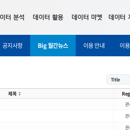
이터 분석
데이터 활용
데이터 마켓
데이터 
시 보드
상황판
데이터 구매
전국 통합맵
공지사항
Big 월간뉴스
이용 안내
이용
수사례
시각화 서비스
맞춤형 의뢰
데이터 현황
프 분석
데이터 활용 서비스
데이터 공모전
지도 기반 
주소 좌표 변환
판매자 신청
시민 공감
프로파일링
참여 기업 홍보
소상공인36
제목
Reg
마켓 이용 안내
관
관
관