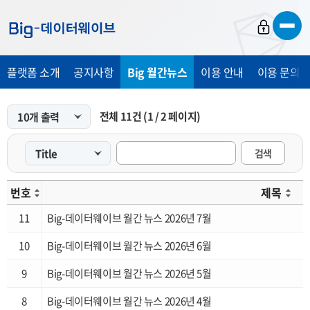
바
바
바
로
로
로
가
가
가
플랫폼 소개
공지사항
Big 월간뉴스
이용 안내
이용 문의 
기
기
기
전체
11
건
(
1
/
2
페이지)
검색
번호
제목
11
Big-데이터웨이브 월간 뉴스 2026년 7월
10
Big-데이터웨이브 월간 뉴스 2026년 6월
9
Big-데이터웨이브 월간 뉴스 2026년 5월
8
Big-데이터웨이브 월간 뉴스 2026년 4월