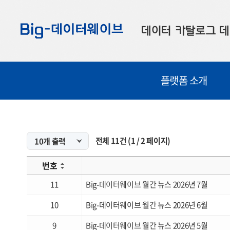
바
바
바
로
로
로
데이터 카탈로그
데
가
가
가
기
기
기
공공데이터
대
플랫폼 소개
부산데이터
우
맞춤형 데이터
셀
연계 데이터
전체
11
건
(
1
/
2
페이지)
데이터 제공 신청
번호
데이터 오류 신고
11
Big-데이터웨이브 월간 뉴스 2026년 7월
10
Big-데이터웨이브 월간 뉴스 2026년 6월
9
Big-데이터웨이브 월간 뉴스 2026년 5월