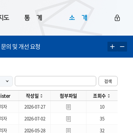
지도
통ㅤ계
소ㅤ개
부산 통계
플랫폼 소개
 문의 및 개선 요청
통계로 보는 부산
공지사항
데이터
통계 자료실
Big 월간뉴스
지도
통계 알림
이용 안내
검색
5
통계 관련 정보
이용 문의 및 개선 요청
ister
작성일
첨부파일
조회수
리자
2026-07-27
10
리자
2026-07-02
35
리자
2026-05-28
32