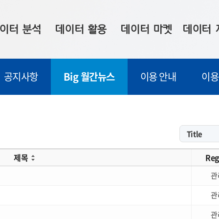
이터 분석
데이터 활용
데이터 마켓
데이터 
시 보드
상황판
데이터 구매
전국 통합맵
공지사항
Big 월간뉴스
이용 안내
이용
수사례
시각화 서비스
맞춤형 의뢰
데이터 현황
프 분석
데이터 활용 서비스
데이터 공모전
지도 기반 
주소 좌표 변환
판매자 신청
시민 공감
프로파일링
참여 기업 홍보
소상공인36
제목
Reg
마켓 이용 안내
관
관
관