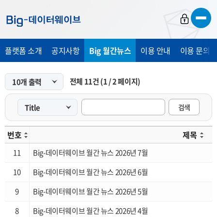
바
바
바
로
로
로
가
가
가
플랫폼 소개
공지사항
Big 월간뉴스
이용 안내
이용 문의 
기
기
기
전체
11
건
(
1
/
2
페이지)
검색
번호
제목
11
Big-데이터웨이브 월간 뉴스 2026년 7월
10
Big-데이터웨이브 월간 뉴스 2026년 6월
9
Big-데이터웨이브 월간 뉴스 2026년 5월
8
Big-데이터웨이브 월간 뉴스 2026년 4월