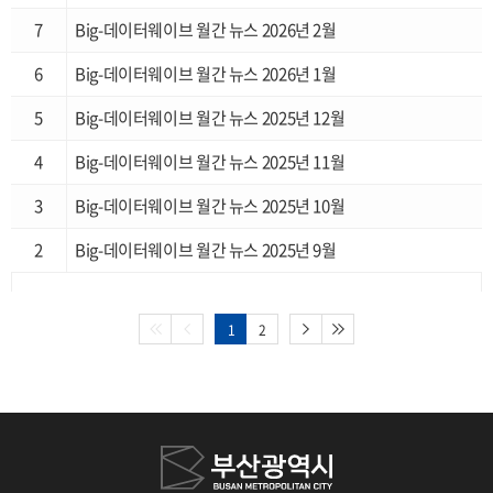
7
Big-데이터웨이브 월간 뉴스 2026년 2월
6
Big-데이터웨이브 월간 뉴스 2026년 1월
5
Big-데이터웨이브 월간 뉴스 2025년 12월
4
Big-데이터웨이브 월간 뉴스 2025년 11월
3
Big-데이터웨이브 월간 뉴스 2025년 10월
2
Big-데이터웨이브 월간 뉴스 2025년 9월
1
2