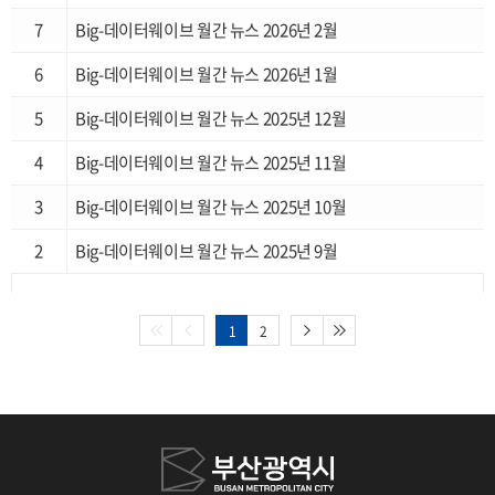
7
Big-데이터웨이브 월간 뉴스 2026년 2월
6
Big-데이터웨이브 월간 뉴스 2026년 1월
5
Big-데이터웨이브 월간 뉴스 2025년 12월
4
Big-데이터웨이브 월간 뉴스 2025년 11월
3
Big-데이터웨이브 월간 뉴스 2025년 10월
2
Big-데이터웨이브 월간 뉴스 2025년 9월
1
2