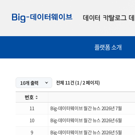
바
바
바
로
로
로
데이터 카탈로그
데
가
가
가
기
기
기
공공데이터
대
플랫폼 소개
부산데이터
우
맞춤형 데이터
셀
연계 데이터
전체
11
건
(
1
/
2
페이지)
데이터 제공 신청
번호
데이터 오류 신고
11
Big-데이터웨이브 월간 뉴스 2026년 7월
10
Big-데이터웨이브 월간 뉴스 2026년 6월
9
Big-데이터웨이브 월간 뉴스 2026년 5월