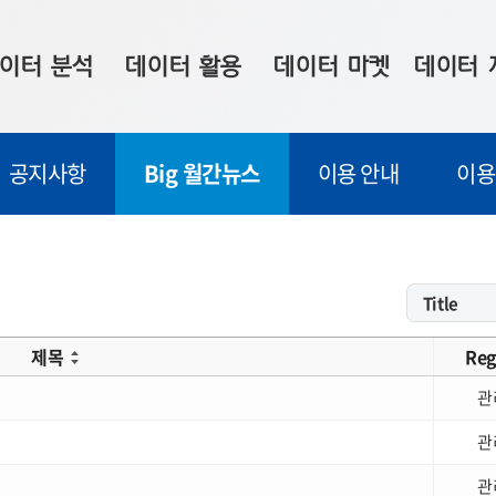
이터 분석
데이터 활용
데이터 마켓
데이터 
시 보드
상황판
데이터 구매
전국 통합맵
공지사항
Big 월간뉴스
이용 안내
이용
수사례
시각화 서비스
맞춤형 의뢰
데이터 현황
프 분석
데이터 활용 서비스
데이터 공모전
지도 기반 
주소 좌표 변환
판매자 신청
시민 공감
프로파일링
참여 기업 홍보
소상공인36
제목
Reg
마켓 이용 안내
관
관
관