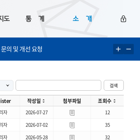
지도
통ㅤ계
소ㅤ개
부산 통계
플랫폼 소개
 문의 및 개선 요청
통계로 보는 부산
공지사항
데이터
통계 자료실
Big 월간뉴스
지도
통계 알림
이용 안내
검색
5
통계 관련 정보
이용 문의 및 개선 요청
ister
작성일
첨부파일
조회수
리자
2026-07-27
12
리자
2026-07-02
35
리자
2026-05-28
32