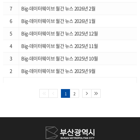
7
Big-데이터웨이브 월간 뉴스 2026년 2월
6
Big-데이터웨이브 월간 뉴스 2026년 1월
5
Big-데이터웨이브 월간 뉴스 2025년 12월
4
Big-데이터웨이브 월간 뉴스 2025년 11월
3
Big-데이터웨이브 월간 뉴스 2025년 10월
2
Big-데이터웨이브 월간 뉴스 2025년 9월
1
2