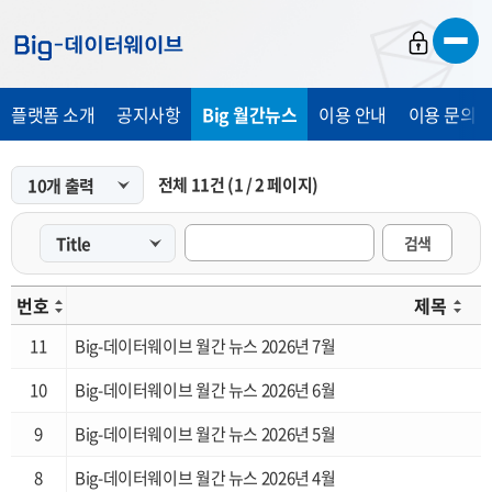
바
바
바
로
로
로
가
가
가
플랫폼 소개
공지사항
Big 월간뉴스
이용 안내
이용 문의 
기
기
기
전체
11
건
(
1
/
2
페이지)
검색
번호
제목
11
Big-데이터웨이브 월간 뉴스 2026년 7월
10
Big-데이터웨이브 월간 뉴스 2026년 6월
9
Big-데이터웨이브 월간 뉴스 2026년 5월
8
Big-데이터웨이브 월간 뉴스 2026년 4월