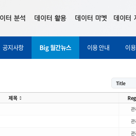
이터 분석
데이터 활용
데이터 마켓
데이터 
시 보드
상황판
데이터 구매
전국 통합맵
공지사항
Big 월간뉴스
이용 안내
이용
수사례
시각화 서비스
맞춤형 의뢰
데이터 현황
프 분석
데이터 활용 서비스
데이터 공모전
지도 기반 
주소 좌표 변환
판매자 신청
시민 공감
프로파일링
참여 기업 홍보
소상공인36
제목
Reg
마켓 이용 안내
관
관
관