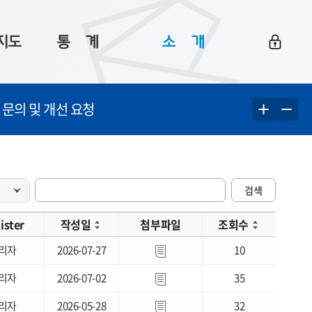
지도
통ㅤ계
소ㅤ개
부산 통계
플랫폼 소개
 문의 및 개선 요청
통계로 보는 부산
공지사항
데이터
통계 자료실
Big 월간뉴스
지도
통계 알림
이용 안내
검색
5
통계 관련 정보
이용 문의 및 개선 요청
ister
작성일
첨부파일
조회수
리자
2026-07-27
10
리자
2026-07-02
35
리자
2026-05-28
32