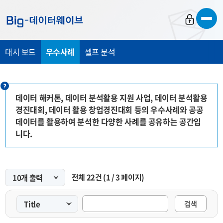
바
바
바
로
로
로
가
가
가
대시 보드
우수사례
셀프 분석
기
기
기
데이터 해커톤, 데이터 분석활용 지원 사업, 데이터 분석활용
경진대회, 데이터 활용 창업경진대회 등의 우수사례와 공공
데이터를 활용하여 분석한 다양한 사례를 공유하는 공간입
니다.
전체
22
건
(
1
/
3
페이지)
검색