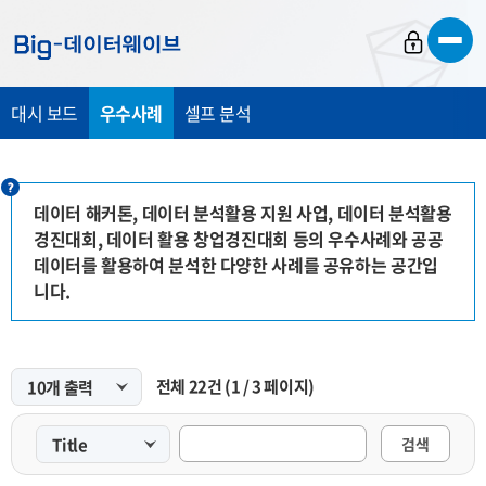
바
바
바
로
로
로
가
가
가
대시 보드
우수사례
셀프 분석
기
기
기
데이터 해커톤, 데이터 분석활용 지원 사업, 데이터 분석활용
경진대회, 데이터 활용 창업경진대회 등의 우수사례와 공공
데이터를 활용하여 분석한 다양한 사례를 공유하는 공간입
니다.
전체
22
건
(
1
/
3
페이지)
검색