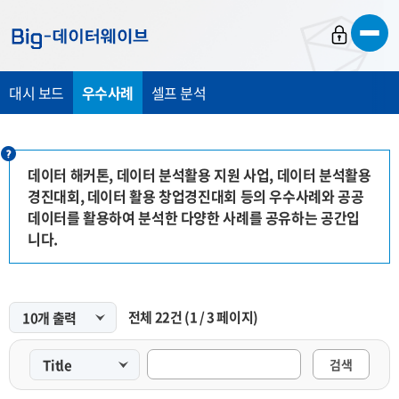
바
바
바
로
로
로
가
가
가
대시 보드
우수사례
셀프 분석
기
기
기
데이터 해커톤, 데이터 분석활용 지원 사업, 데이터 분석활용
경진대회, 데이터 활용 창업경진대회 등의 우수사례와 공공
데이터를 활용하여 분석한 다양한 사례를 공유하는 공간입
니다.
전체
22
건
(
1
/
3
페이지)
검색