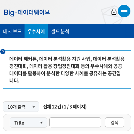
바
바
바
로
로
로
가
가
가
대시 보드
우수사례
셀프 분석
기
기
기
데이터 해커톤, 데이터 분석활용 지원 사업, 데이터 분석활용
경진대회, 데이터 활용 창업경진대회 등의 우수사례와 공공
데이터를 활용하여 분석한 다양한 사례를 공유하는 공간입
니다.
전체
22
건
(
1
/
3
페이지)
검색