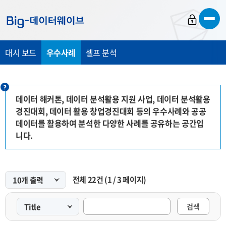
바
바
바
로
로
로
가
가
가
대시 보드
우수사례
셀프 분석
기
기
기
데이터 해커톤, 데이터 분석활용 지원 사업, 데이터 분석활용
경진대회, 데이터 활용 창업경진대회 등의 우수사례와 공공
데이터를 활용하여 분석한 다양한 사례를 공유하는 공간입
니다.
전체
22
건
(
1
/
3
페이지)
검색