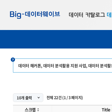
바
바
바
로
로
로
데이터 카탈로그
데
가
가
가
기
기
기
공공데이터
대
부산데이터
우
맞춤형 데이터
셀
연계 데이터
데이터 해커톤, 데이터 분석활용 지원 사업, 데이터 분석
데이터 제공 신청
데이터 오류 신고
전체
22
건
(
1
/
3
페이지)
스크랩
Title