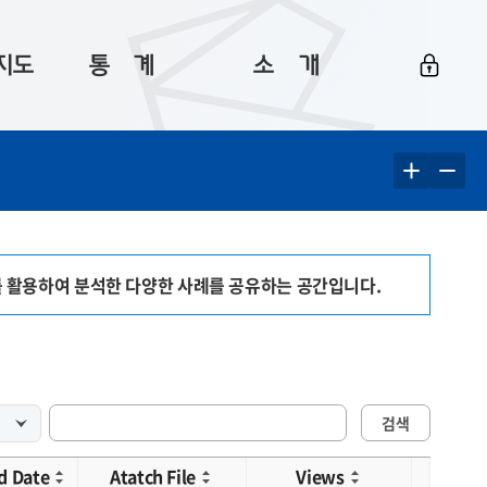
지도
통ㅤ계
소ㅤ개
부산 통계
플랫폼 소개
통계로 보는 부산
공지사항
데이터
통계 자료실
Big 월간뉴스
지도
통계 알림
이용 안내
를 활용하여 분석한 다양한 사례를 공유하는 공간입니다.
5
통계 관련 정보
이용 문의 및 개선 요청
검색
d Date
Atatch File
Views