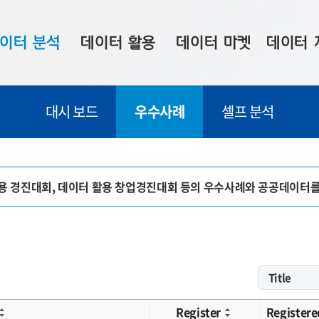
이터 분석
데이터 활용
데이터 마켓
데이터 
시 보드
상황판
데이터 구매
전국 통합맵
대시 보드
우수사례
셀프 분석
수사례
시각화 서비스
맞춤형 의뢰
데이터 현황
프 분석
데이터 활용 서비스
데이터 공모전
지도 기반 
주소 좌표 변환
판매자 신청
시민 공감
활용 경진대회, 데이터 활용 창업경진대회 등의 우수사례와 공공데이터
프로파일링
참여 기업 홍보
소상공인36
마켓 이용 안내
Register
Registere