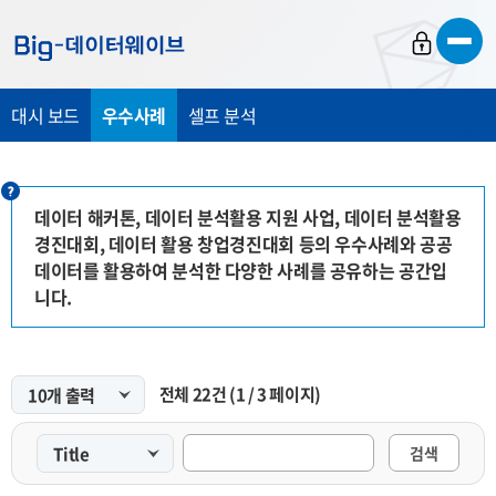
바
바
바
로
로
로
가
가
가
대시 보드
우수사례
셀프 분석
기
기
기
데이터 해커톤, 데이터 분석활용 지원 사업, 데이터 분석활용
경진대회, 데이터 활용 창업경진대회 등의 우수사례와 공공
데이터를 활용하여 분석한 다양한 사례를 공유하는 공간입
니다.
전체
22
건
(
1
/
3
페이지)
검색