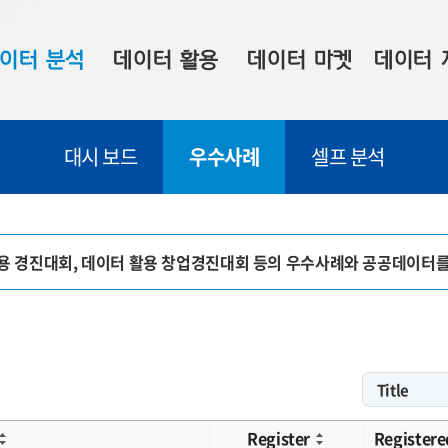
이터 분석
데이터 활용
데이터 마켓
데이터 
시 보드
상황판
데이터 구매
전국 통합맵
대시 보드
우수사례
셀프 분석
수사례
시각화 서비스
맞춤형 의뢰
데이터 현황
프 분석
데이터 활용 서비스
데이터 공모전
지도 기반 
주소 좌표 변환
판매자 신청
시민 공감
활용 경진대회, 데이터 활용 창업경진대회 등의 우수사례와 공공데이터
프로파일링
참여 기업 홍보
소상공인36
마켓 이용 안내
Register
Registere