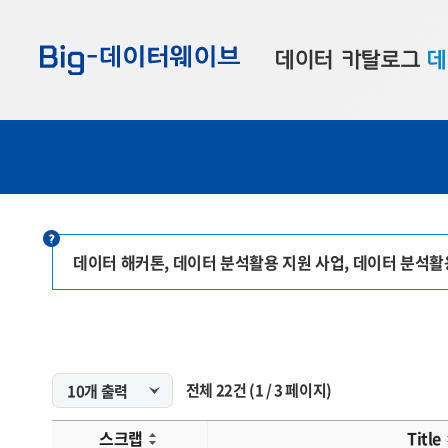
바
바
바
로
로
로
데이터 카탈로그
데
가
가
가
기
기
기
공공데이터
대
부산데이터
우
맞춤형 데이터
셀
연계 데이터
데이터 해커톤, 데이터 분석활용 지원 사업, 데이터 분석
데이터 제공 신청
데이터 오류 신고
전체
22
건
(
1
/
3
페이지)
스크랩
Title