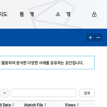
지도
통ㅤ계
소ㅤ개
부산 통계
플랫폼 소개
통계로 보는 부산
공지사항
데이터
통계 자료실
Big 월간뉴스
지도
통계 알림
이용 안내
를 활용하여 분석한 다양한 사례를 공유하는 공간입니다.
5
통계 관련 정보
이용 문의 및 개선 요청
검색
d Date
Atatch File
Views