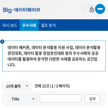
바
바
바
로
로
로
가
가
가
대시 보드
우수사례
셀프 분석
기
기
기
데이터 해커톤, 데이터 분석활용 지원 사업, 데이터 분석활용
경진대회, 데이터 활용 창업경진대회 등의 우수사례와 공공
데이터를 활용하여 분석한 다양한 사례를 공유하는 공간입
니다.
전체
22
건
(
1
/
3
페이지)
검색