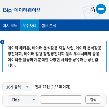
바
바
바
로
로
로
가
가
가
대시 보드
우수사례
셀프 분석
기
기
기
데이터 해커톤, 데이터 분석활용 지원 사업, 데이터 분석활용
경진대회, 데이터 활용 창업경진대회 등의 우수사례와 공공
데이터를 활용하여 분석한 다양한 사례를 공유하는 공간입
니다.
전체
22
건
(
1
/
3
페이지)
검색