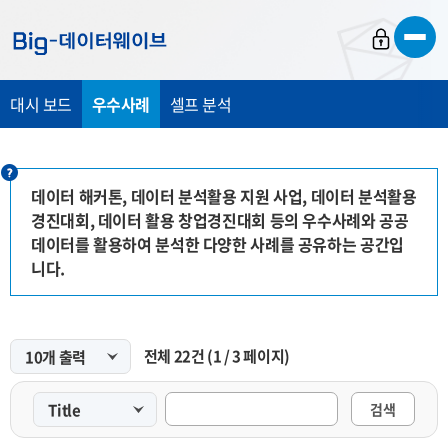
바
바
바
로
로
로
가
가
가
대시 보드
우수사례
셀프 분석
기
기
기
데이터 해커톤, 데이터 분석활용 지원 사업, 데이터 분석활용
경진대회, 데이터 활용 창업경진대회 등의 우수사례와 공공
데이터를 활용하여 분석한 다양한 사례를 공유하는 공간입
니다.
전체
22
건
(
1
/
3
페이지)
검색