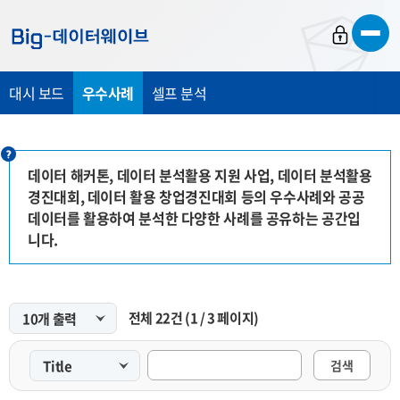
바
바
바
로
로
로
가
가
가
대시 보드
우수사례
셀프 분석
기
기
기
데이터 해커톤, 데이터 분석활용 지원 사업, 데이터 분석활용
경진대회, 데이터 활용 창업경진대회 등의 우수사례와 공공
데이터를 활용하여 분석한 다양한 사례를 공유하는 공간입
니다.
전체
22
건
(
1
/
3
페이지)
검색