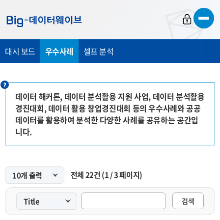
바
바
바
로
로
로
가
가
가
대시 보드
우수사례
셀프 분석
기
기
기
데이터 해커톤, 데이터 분석활용 지원 사업, 데이터 분석활용
경진대회, 데이터 활용 창업경진대회 등의 우수사례와 공공
데이터를 활용하여 분석한 다양한 사례를 공유하는 공간입
니다.
전체
22
건
(
1
/
3
페이지)
검색