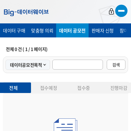
바
바
바
로
로
로
가
가
가
데이터 구매
맞춤형 의뢰
데이터 공모전
판매자 신청
참여 
기
기
기
전체
0
건 (
1
/
1
페이지)
검색
전체
접수예정
접수중
진행마감