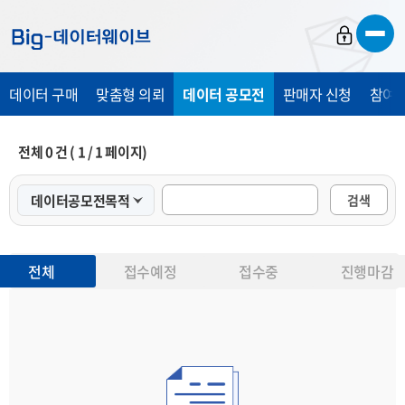
바
바
바
로
로
로
가
가
가
데이터 구매
맞춤형 의뢰
데이터 공모전
판매자 신청
참여 
기
기
기
전체
0
건 (
1
/
1
페이지)
검색
전체
접수예정
접수중
진행마감