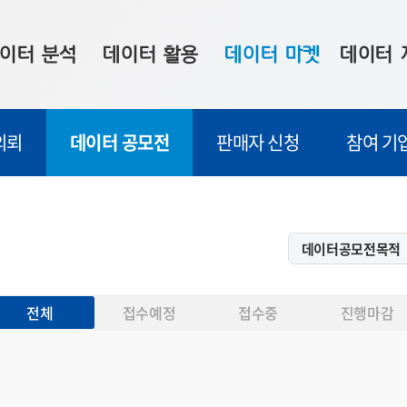
이터 분석
데이터 활용
데이터 마켓
데이터 
시 보드
상황판
데이터 구매
전국 통합맵
의뢰
데이터 공모전
판매자 신청
참여 기
수사례
시각화 서비스
맞춤형 의뢰
데이터 현황
프 분석
데이터 활용 서비스
데이터 공모전
지도 기반 
주소 좌표 변환
판매자 신청
시민 공감
프로파일링
참여 기업 홍보
소상공인36
마켓 이용 안내
전체
접수예정
접수중
진행마감