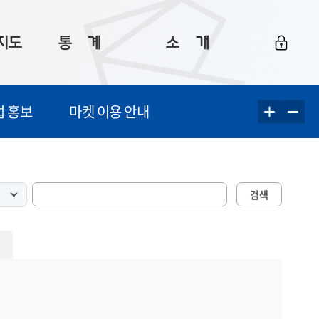
지도
통ㅤ계
소ㅤ개
부산 통계
플랫폼 소개
업 홍보
마켓 이용 안내
통계로 보는 부산
공지사항
데이터
통계 자료실
Big 월간뉴스
지도
통계 알림
이용 안내
검색
5
통계 관련 정보
이용 문의 및 개선 요청