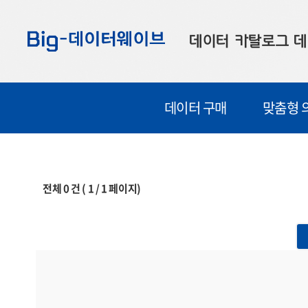
바
바
바
로
로
로
데이터 카탈로그
데
가
가
가
기
기
기
공공데이터
대
데이터 구매
맞춤형 
부산데이터
우
맞춤형 데이터
셀
연계 데이터
전체
0
건 (
1
/
1
페이지)
데이터 제공 신청
데이터 오류 신고