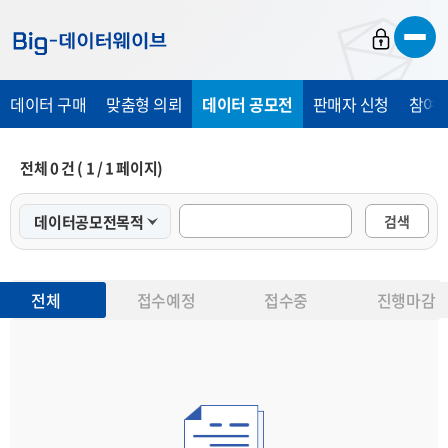
바
바
바
로
로
로
가
가
가
데이터 구매
맞춤형 의뢰
데이터 공모전
판매자 신청
참여 
기
기
기
전체
0
건 (
1
/
1
페이지)
검색
전체
접수예정
접수중
진행마감