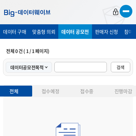
바
바
바
로
로
로
가
가
가
데이터 구매
맞춤형 의뢰
데이터 공모전
판매자 신청
참여 
기
기
기
전체
0
건 (
1
/
1
페이지)
검색
전체
접수예정
접수중
진행마감