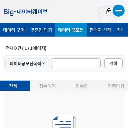
바
바
바
로
로
로
가
가
가
데이터 구매
맞춤형 의뢰
데이터 공모전
판매자 신청
참여 
기
기
기
전체
0
건 (
1
/
1
페이지)
검색
전체
접수예정
접수중
진행마감