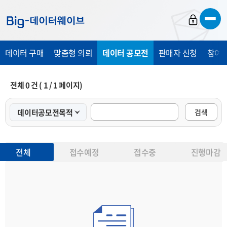
바
바
바
로
로
로
가
가
가
데이터 구매
맞춤형 의뢰
데이터 공모전
판매자 신청
참여 
기
기
기
전체
0
건 (
1
/
1
페이지)
검색
전체
접수예정
접수중
진행마감