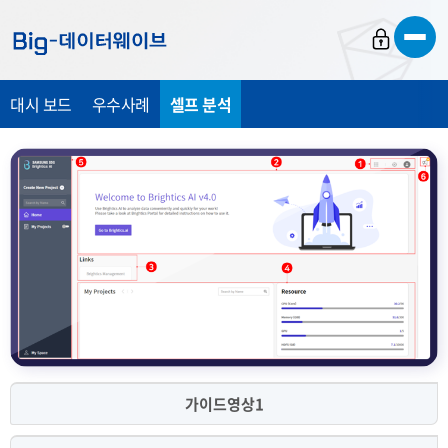
바
바
바
로
로
로
가
가
가
대시 보드
우수사례
셀프 분석
기
기
기
가이드영상1