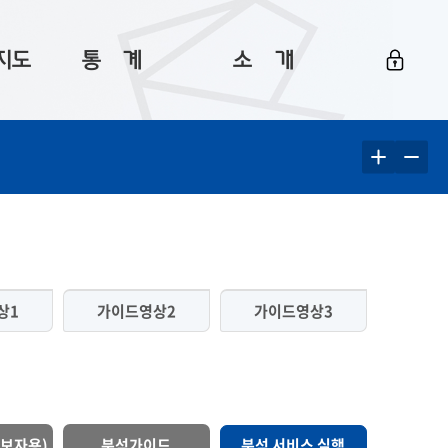
지도
통ㅤ계
소ㅤ개
부산 통계
플랫폼 소개
통계로 보는 부산
공지사항
데이터
통계 자료실
Big 월간뉴스
지도
통계 알림
이용 안내
5
통계 관련 정보
이용 문의 및 개선 요청
상1
가이드영상2
가이드영상3
보자용)
분석가이드
분석 서비스 실행