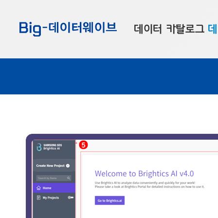
바
바
바
로
로
로
데이터 카탈로그
데
가
가
가
기
기
기
공공데이터
대
부산데이터
우
맞춤형 데이터
셀
연계 데이터
데이터 제공 신청
데이터 오류 신고