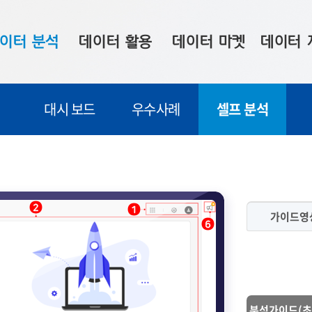
이터 분석
데이터 활용
데이터 마켓
데이터 
시 보드
상황판
데이터 구매
전국 통합맵
대시 보드
우수사례
셀프 분석
수사례
시각화 서비스
맞춤형 의뢰
데이터 현황
프 분석
데이터 활용 서비스
데이터 공모전
지도 기반 
주소 좌표 변환
판매자 신청
시민 공감
프로파일링
참여 기업 홍보
소상공인36
가이드영
마켓 이용 안내
분석가이드(초