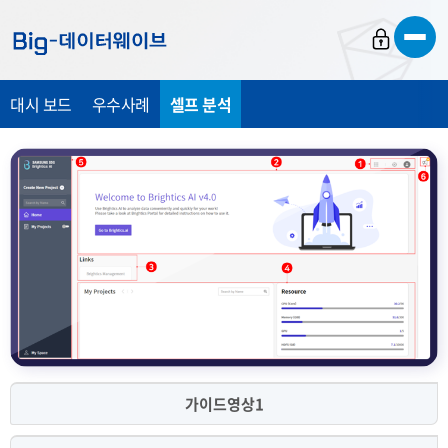
바
바
바
로
로
로
가
가
가
대시 보드
우수사례
셀프 분석
기
기
기
가이드영상1