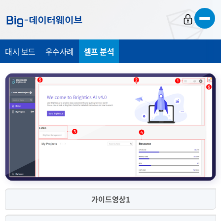
바
바
바
로
로
로
가
가
가
대시 보드
우수사례
셀프 분석
기
기
기
가이드영상1