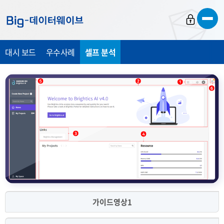
바
바
바
로
로
로
가
가
가
대시 보드
우수사례
셀프 분석
기
기
기
가이드영상1