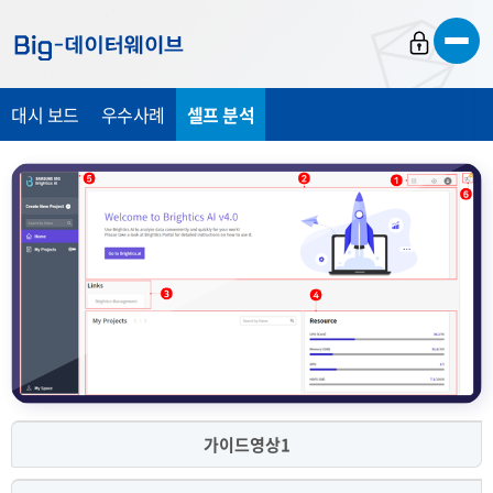
바
바
바
로
로
로
가
가
가
대시 보드
우수사례
셀프 분석
기
기
기
가이드영상1