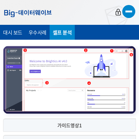
바
바
바
로
로
로
가
가
가
대시 보드
우수사례
셀프 분석
기
기
기
가이드영상1