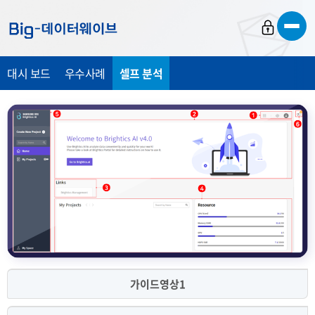
바
바
바
로
로
로
가
가
가
대시 보드
우수사례
셀프 분석
기
기
기
가이드영상1