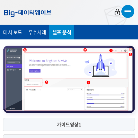
바
바
바
로
로
로
가
가
가
대시 보드
우수사례
셀프 분석
기
기
기
가이드영상1