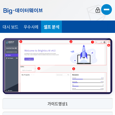
바
바
바
로
로
로
가
가
가
대시 보드
우수사례
셀프 분석
기
기
기
가이드영상1