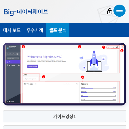
바
바
바
로
로
로
가
가
가
대시 보드
우수사례
셀프 분석
기
기
기
가이드영상1