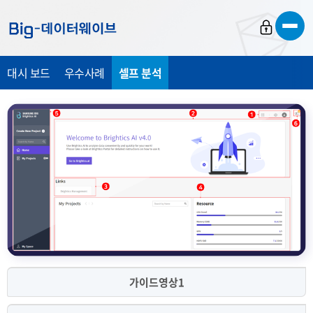
바
바
바
로
로
로
가
가
가
대시 보드
우수사례
셀프 분석
기
기
기
가이드영상1