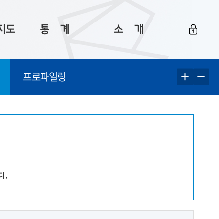
지도
통ㅤ계
소ㅤ개
부산 통계
플랫폼 소개
프로파일링
통계로 보는 부산
공지사항
데이터
통계 자료실
Big 월간뉴스
지도
통계 알림
이용 안내
5
통계 관련 정보
이용 문의 및 개선 요청
다.