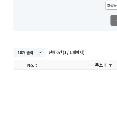
일괄등
전체
0
건
(
1
/
1
페이지)
주소
No.