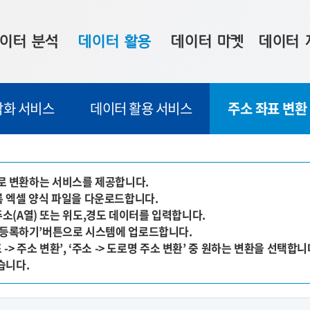
이터 분석
데이터 활용
데이터 마켓
데이터 
시 보드
상황판
데이터 구매
전국 통합맵
각화 서비스
데이터 활용 서비스
주소 좌표 변환
수사례
시각화 서비스
맞춤형 의뢰
데이터 현황
프 분석
데이터 활용 서비스
데이터 공모전
지도 기반 
주소 좌표 변환
판매자 신청
시민 공감
소'로 변환하는 서비스를 제공합니다.
등록 엑셀 양식 파일을 다운로드합니다.
프로파일링
참여 기업 홍보
소상공인36
주소(A열) 또는 위도,경도 데이터를 입력합니다.
마켓 이용 안내
, ‘등록하기’버튼으로 시스템에 업로드합니다.
 -> 주소 변환’, ‘주소 -> 도로명 주소 변환’ 중 원하는 변환을 선택합니
습니다.