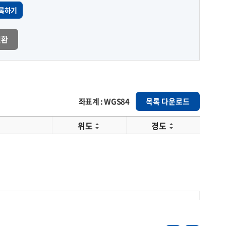
록하기
변환
좌표계 : WGS84
목록 다운로드
위도
경도