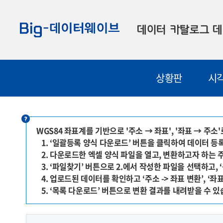
바
바
바
로
로
로
데이터 카탈로그
데
가
가
가
기
기
기
공공데이터
대
상황판
시
부산데이터
우
맞춤형 데이터
셀
연계 데이터
WGS84 좌표계를 기반으로 '주소 → 좌표', '좌표 → 주
1. ‘일괄등록 양식 다운로드’ 버튼을 클릭하여 데이터 
데이터 제공 신청
2. 다운로드한 엑셀 양식 파일을 열고, 변환하고자 하는 
데이터 오류 신고
3. ‘파일찾기’ 버튼으로 2.에서 작성한 파일을 선택하고
4. 업로드된 데이터를 확인하고 ‘주소 -> 좌표 변환’, ‘좌표
5. ‘목록 다운로드’ 버튼으로 변환 결과를 내려받을 수 있