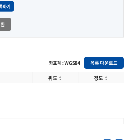
록하기
변환
좌표계 : WGS84
목록 다운로드
위도
경도