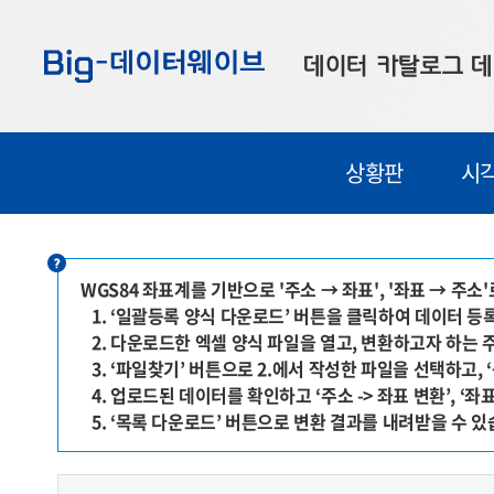
바
바
바
로
로
로
데이터 카탈로그
데
가
가
가
기
기
기
공공데이터
대
상황판
시
부산데이터
우
맞춤형 데이터
셀
연계 데이터
WGS84 좌표계를 기반으로 '주소 → 좌표', '좌표 → 주
1. ‘일괄등록 양식 다운로드’ 버튼을 클릭하여 데이터 
데이터 제공 신청
2. 다운로드한 엑셀 양식 파일을 열고, 변환하고자 하는 
데이터 오류 신고
3. ‘파일찾기’ 버튼으로 2.에서 작성한 파일을 선택하고
4. 업로드된 데이터를 확인하고 ‘주소 -> 좌표 변환’, ‘좌표
5. ‘목록 다운로드’ 버튼으로 변환 결과를 내려받을 수 있