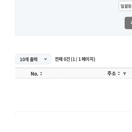
일괄등
전체
0
건
(
1
/
1
페이지)
주소
No.