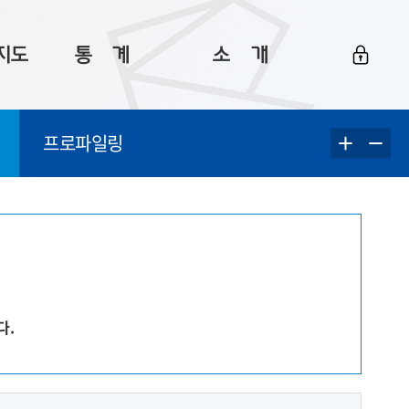
지도
통ㅤ계
소ㅤ개
부산 통계
플랫폼 소개
프로파일링
통계로 보는 부산
공지사항
데이터
통계 자료실
Big 월간뉴스
지도
통계 알림
이용 안내
5
통계 관련 정보
이용 문의 및 개선 요청
다.