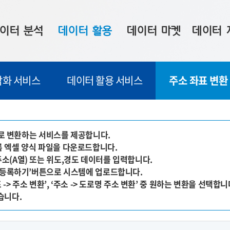
이터 분석
데이터 활용
데이터 마켓
데이터 
시 보드
상황판
데이터 구매
전국 통합맵
각화 서비스
데이터 활용 서비스
주소 좌표 변환
수사례
시각화 서비스
맞춤형 의뢰
데이터 현황
프 분석
데이터 활용 서비스
데이터 공모전
지도 기반 
주소 좌표 변환
판매자 신청
시민 공감
소'로 변환하는 서비스를 제공합니다.
등록 엑셀 양식 파일을 다운로드합니다.
프로파일링
참여 기업 홍보
소상공인36
주소(A열) 또는 위도,경도 데이터를 입력합니다.
마켓 이용 안내
, ‘등록하기’버튼으로 시스템에 업로드합니다.
 -> 주소 변환’, ‘주소 -> 도로명 주소 변환’ 중 원하는 변환을 선택합니
습니다.