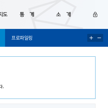
지도
통ㅤ계
소ㅤ개
부산 통계
플랫폼 소개
프로파일링
통계로 보는 부산
공지사항
데이터
통계 자료실
Big 월간뉴스
지도
통계 알림
이용 안내
5
통계 관련 정보
이용 문의 및 개선 요청
다.