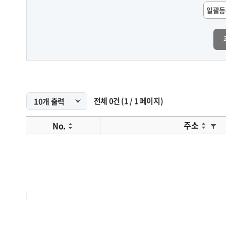
일괄등
전체
0
건
(
1
/
1
페이지)
주소
No.