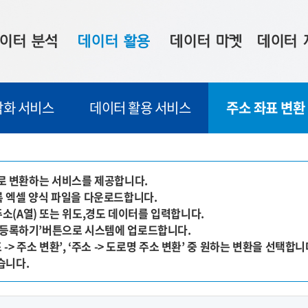
이터 분석
데이터 활용
데이터 마켓
데이터 
시 보드
상황판
데이터 구매
전국 통합맵
각화 서비스
데이터 활용 서비스
주소 좌표 변환
수사례
시각화 서비스
맞춤형 의뢰
데이터 현황
프 분석
데이터 활용 서비스
데이터 공모전
지도 기반 
주소 좌표 변환
판매자 신청
시민 공감
소'로 변환하는 서비스를 제공합니다.
등록 엑셀 양식 파일을 다운로드합니다.
프로파일링
참여 기업 홍보
소상공인36
주소(A열) 또는 위도,경도 데이터를 입력합니다.
마켓 이용 안내
, ‘등록하기’버튼으로 시스템에 업로드합니다.
 -> 주소 변환’, ‘주소 -> 도로명 주소 변환’ 중 원하는 변환을 선택합니
습니다.