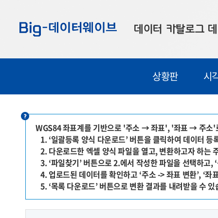
바
바
바
로
로
로
데이터 카탈로그
데
가
가
가
기
기
기
공공데이터
대
상황판
시
부산데이터
우
맞춤형 데이터
셀
연계 데이터
WGS84 좌표계를 기반으로 '주소 → 좌표', '좌표 → 주
1. ‘일괄등록 양식 다운로드’ 버튼을 클릭하여 데이터 
데이터 제공 신청
2. 다운로드한 엑셀 양식 파일을 열고, 변환하고자 하는 
데이터 오류 신고
3. ‘파일찾기’ 버튼으로 2.에서 작성한 파일을 선택하고
4. 업로드된 데이터를 확인하고 ‘주소 -> 좌표 변환’, ‘좌표
5. ‘목록 다운로드’ 버튼으로 변환 결과를 내려받을 수 있