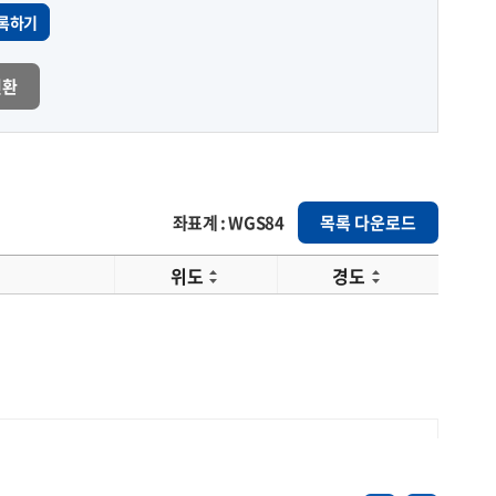
록하기
변환
좌표계 : WGS84
목록 다운로드
위도
경도