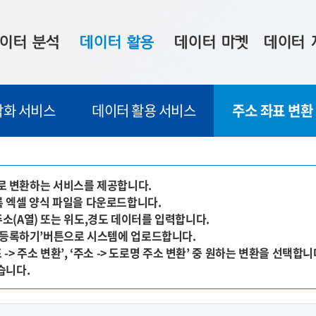
이터 분석
데이터 활용
데이터 마켓
데이터 
시 보드
상황판
데이터 구매
전국 통합맵
각화 서비스
데이터 활용 서비스
주소 좌표 변환
수사례
시각화 서비스
맞춤형 의뢰
데이터 현황
프 분석
데이터 활용 서비스
데이터 공모전
지도 기반 
주소 좌표 변환
판매자 신청
시민 공감
소'로 변환하는 서비스를 제공합니다.
등록 엑셀 양식 파일을 다운로드합니다.
프로파일링
참여 기업 홍보
소상공인36
주소(A열) 또는 위도,경도 데이터를 입력합니다.
마켓 이용 안내
, ‘등록하기’버튼으로 시스템에 업로드합니다.
 -> 주소 변환’, ‘주소 -> 도로명 주소 변환’ 중 원하는 변환을 선택합니
습니다.