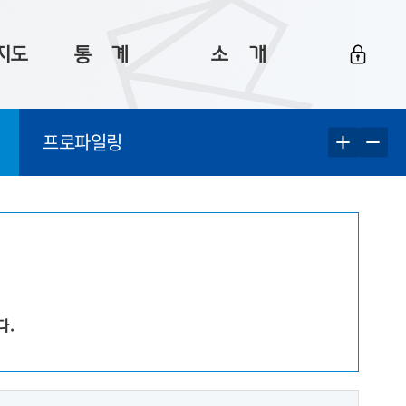
지도
통ㅤ계
소ㅤ개
부산 통계
플랫폼 소개
프로파일링
통계로 보는 부산
공지사항
데이터
통계 자료실
Big 월간뉴스
지도
통계 알림
이용 안내
5
통계 관련 정보
이용 문의 및 개선 요청
다.