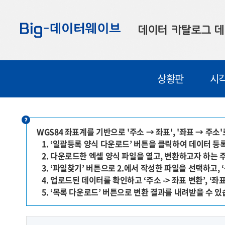
바
바
바
로
로
로
데이터 카탈로그
데
가
가
가
기
기
기
공공데이터
대
상황판
시
부산데이터
우
맞춤형 데이터
셀
연계 데이터
WGS84 좌표계를 기반으로 '주소 → 좌표', '좌표 → 주
1. ‘일괄등록 양식 다운로드’ 버튼을 클릭하여 데이터 
데이터 제공 신청
2. 다운로드한 엑셀 양식 파일을 열고, 변환하고자 하는 
데이터 오류 신고
3. ‘파일찾기’ 버튼으로 2.에서 작성한 파일을 선택하고
4. 업로드된 데이터를 확인하고 ‘주소 -> 좌표 변환’, ‘좌표
5. ‘목록 다운로드’ 버튼으로 변환 결과를 내려받을 수 있