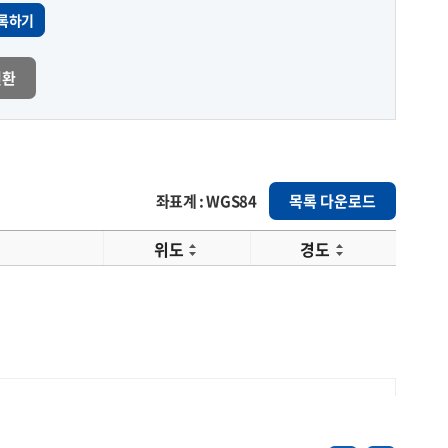
록하기
변환
좌표계 : WGS84
목록 다운로드
위도
경도