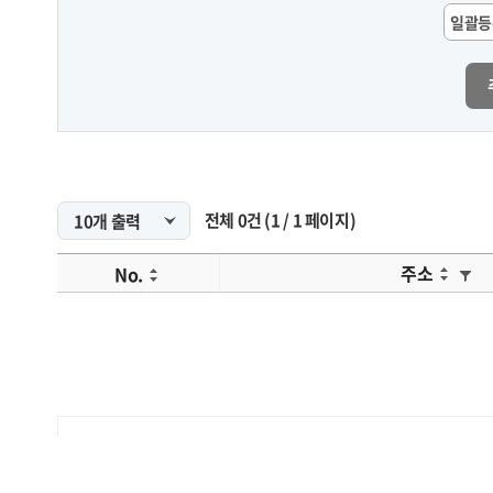
일괄등
전체
0
건
(
1
/
1
페이지)
주소
No.