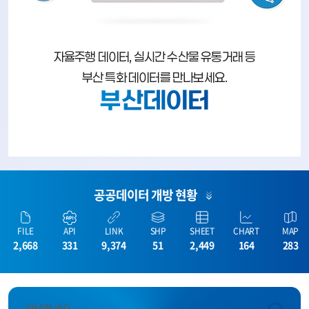
자율주행 데이터, 실시간 수산물 유통거래 등
부산 특화 데이터를 만나보세요.
부산데이터
공공데이터 개방 현황
FILE
API
LINK
SHP
SHEET
CHART
MAP
2,668
331
9,374
51
2,449
164
283
안녕하세요.