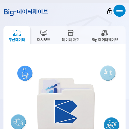
바
바
바
로
로
로
가
가
가
기
기
기
부산데이터
대시보드
데이터 마켓
Big-데이터웨이브