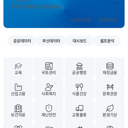
데이터 검색을 도와 드릴게요.
데이터 신청
검색가이드
공공데이터
부산데이터
대시보드
셀프분석
교육
국토관리
공공행정
재정금융
산업고용
사회복지
식품건강
문화관광
보건의료
재난안전
교통물류
환경기상