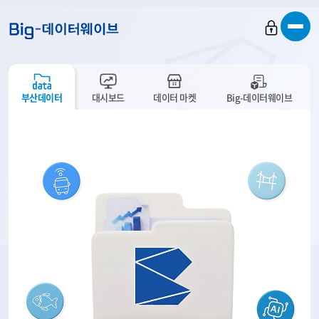
바
바
바
로
로
로
가
가
가
기
기
기
부산데이터
대시보드
데이터 마켓
Big-데이터웨이브