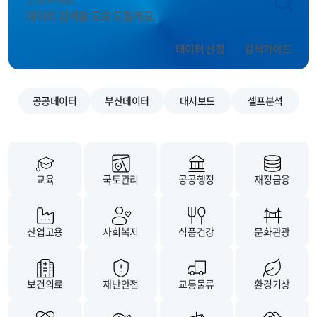
데이터 검색을 도와 드릴게요.
데이터 신청
검색가이드
공공데이터
부산데이터
대시보드
셀프분석
교육
국토관리
공공행정
재정금융
산업고용
사회복지
식품건강
문화관광
보건의료
재난안전
교통물류
환경기상