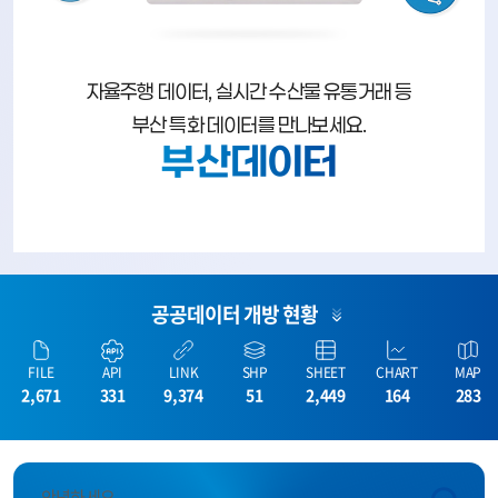
자율주행 데이터, 실시간 수산물 유통거래 등
부산 특화 데이터를 만나보세요.
부산데이터
공공데이터 개방 현황
FILE
API
LINK
SHP
SHEET
CHART
MAP
2,671
331
9,374
51
2,449
164
283
안녕하세요.