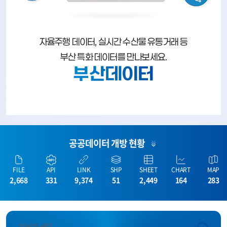
자율주행 데이터, 실시간 수산물 유통거래 등
부산 특화 데이터를 만나보세요.
부산데이터
공공데이터 개방 현황
FILE
API
LINK
SHP
SHEET
CHART
MAP
2,668
331
9,374
51
2,449
164
283
안녕하세요.