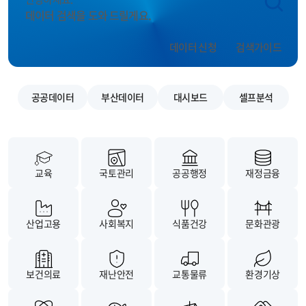
데이터 검색을 도와 드릴게요.
데이터 신청
검색가이드
공공데이터
부산데이터
대시보드
셀프분석
교육
국토관리
공공행정
재정금융
산업고용
사회복지
식품건강
문화관광
보건의료
재난안전
교통물류
환경기상