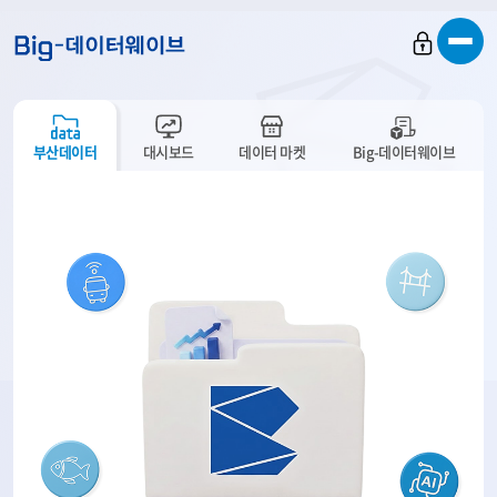
바
바
바
로
로
로
가
가
가
기
기
기
부산데이터
대시보드
데이터 마켓
Big-데이터웨이브