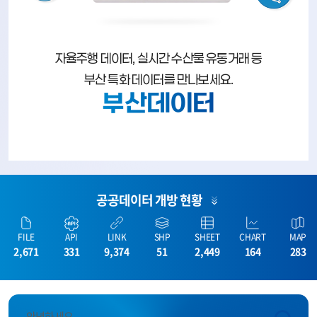
자율주행 데이터, 실시간 수산물 유통거래 등
부산 특화 데이터를 만나보세요.
부산데이터
공공데이터 개방 현황
FILE
API
LINK
SHP
SHEET
CHART
MAP
2,671
331
9,374
51
2,449
164
283
안녕하세요.