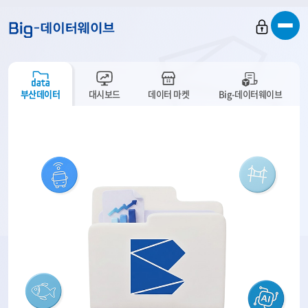
바
바
바
로
로
로
가
가
가
기
기
기
부산데이터
대시보드
데이터 마켓
Big-데이터웨이브