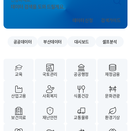
데이터 검색을 도와 드릴게요.
데이터 신청
검색가이드
공공데이터
부산데이터
대시보드
셀프분석
교육
국토관리
공공행정
재정금융
산업고용
사회복지
식품건강
문화관광
보건의료
재난안전
교통물류
환경기상