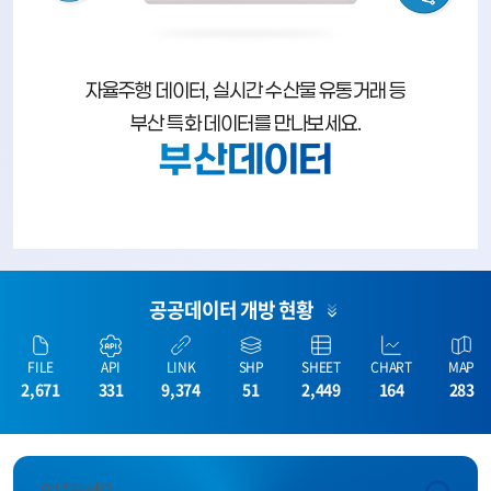
자율주행 데이터, 실시간 수산물 유통거래 등
부산 특화 데이터를 만나보세요.
부산데이터
공공데이터 개방 현황
FILE
API
LINK
SHP
SHEET
CHART
MAP
2,671
331
9,374
51
2,449
164
283
안녕하세요.