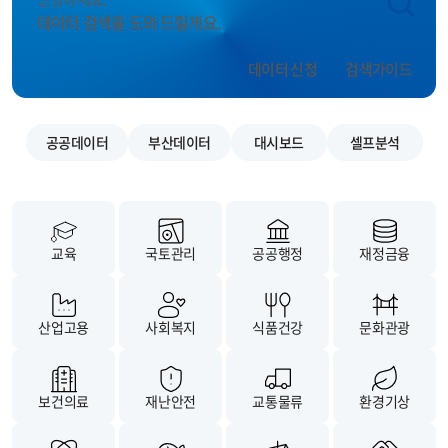
데이터 검색을 도와 드릴게요.
데이터 신청
검색가이드
공공데이터
부산데이터
대시보드
셀프분석
교육
국토관리
공공행정
재정금융
산업고용
사회복지
식품건강
문화관광
보건의료
재난안전
교통물류
환경기상