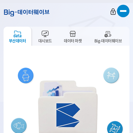
바
바
바
로
로
로
가
가
가
기
기
기
부산데이터
대시보드
데이터 마켓
Big-데이터웨이브