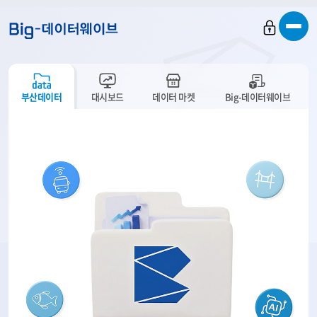
바
바
바
로
로
로
가
가
가
기
기
기
부산데이터
대시보드
데이터 마켓
Big-데이터웨이브