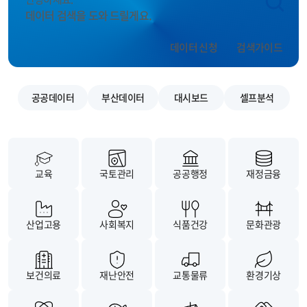
데이터 검색을 도와 드릴게요.
데이터 신청
검색가이드
공공데이터
부산데이터
대시보드
셀프분석
교육
국토관리
공공행정
재정금융
산업고용
사회복지
식품건강
문화관광
보건의료
재난안전
교통물류
환경기상