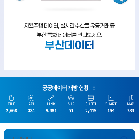
자율주행 데이터, 실시간 수산물 유통거래 등
부산 특화 데이터를 만나보세요.
부산데이터
공공데이터 개방 현황
FILE
API
LINK
SHP
SHEET
CHART
MAP
2,668
331
9,381
51
2,449
164
283
안녕하세요.